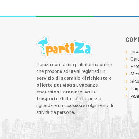
COM
Inse
Cate
Partiza.com è una piattaforma online
Prof
che propone ad utenti registrati un
Mes
servizio di scambio di richieste e
Sicu
offerte per viaggi
,
vacanze
,
Faq
escursioni
,
crociere
,
voli
e
Vant
trasporti
e tutto ciò che possa
riguardare un qualsiasi svolgimento di
attività tra persone.