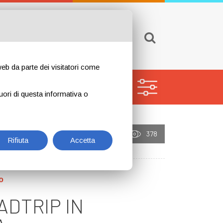
INSERISCI ANNUNCIO
GIN
 web da parte dei visitatori come
CERCA PROFESSIONISTI
uori di questa informativa o
658 giorni fa
Tommy
378
Rifiuta
Accetta
o
ADTRIP IN