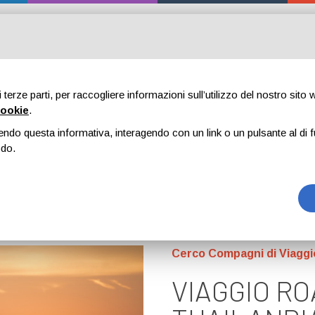
HOME PAGE
COME FUNZIONA
REGISTRATI
LO
di terze parti, per raccogliere informazioni sull’utilizzo del nostro sito
cookie
.
OSTE VIAGGI
CERCA TRA I VIAGGIATORI
endo questa informativa, interagendo con un link o un pulsante al di f
odo.
Cerco Compagni di Viaggi
VIAGGIO RO