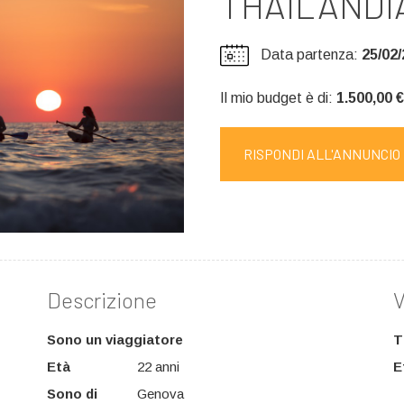
THAILANDI
Data partenza:
25/02
Il mio budget è di:
1.500,00 €
RISPONDI ALL'ANNUNCIO
Descrizione
V
Sono un viaggiatore
T
Età
22 anni
E
Sono di
Genova