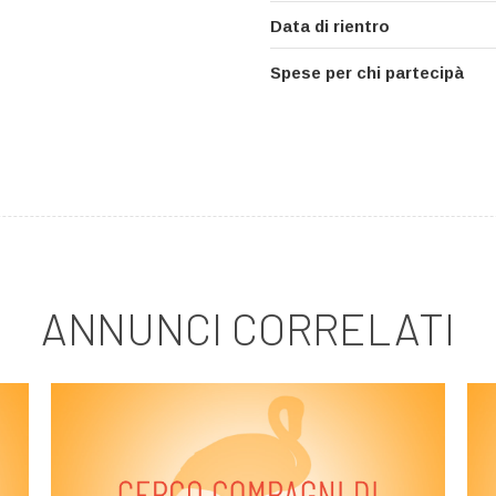
Data di rientro
Spese per chi partecipà
ANNUNCI CORRELATI