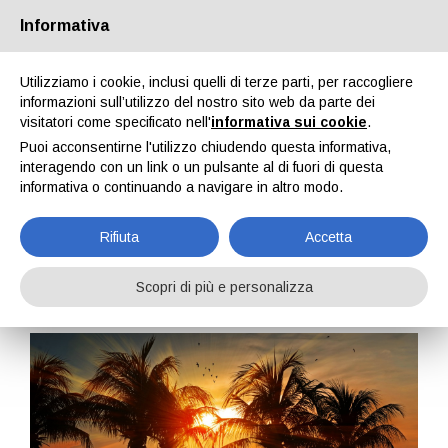
Passa alla versione Desktop
Informativa
Utilizziamo i cookie, inclusi quelli di terze parti, per raccogliere
informazioni sull’utilizzo del nostro sito web da parte dei
visitatori come specificato nell'
informativa sui cookie
.
Puoi acconsentirne l'utilizzo chiudendo questa informativa,
interagendo con un link o un pulsante al di fuori di questa
CERCA TRA I
CERCA
TUTTI GLI ANNUNCI
PROPOSTE VIAGGI
informativa o continuando a navigare in altro modo.
VIAGGIATORI
PROFESSIONISTI
Rifiuta
Accetta
Torna indietro
Scopri di più e personalizza
351 giorni fa
giacomo23
332