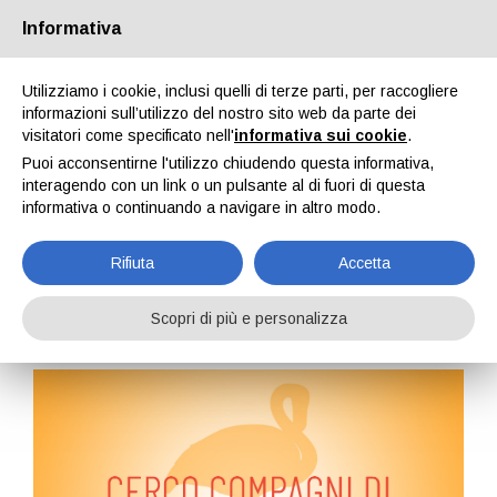
Passa alla versione Desktop
Informativa
Utilizziamo i cookie, inclusi quelli di terze parti, per raccogliere
informazioni sull’utilizzo del nostro sito web da parte dei
visitatori come specificato nell'
informativa sui cookie
.
Puoi acconsentirne l'utilizzo chiudendo questa informativa,
interagendo con un link o un pulsante al di fuori di questa
CERCA TRA I
CERCA
TUTTI GLI ANNUNCI
PROPOSTE VIAGGI
informativa o continuando a navigare in altro modo.
VIAGGIATORI
PROFESSIONISTI
Rifiuta
Accetta
Torna indietro
Scopri di più e personalizza
284 giorni fa
Roby 73
212