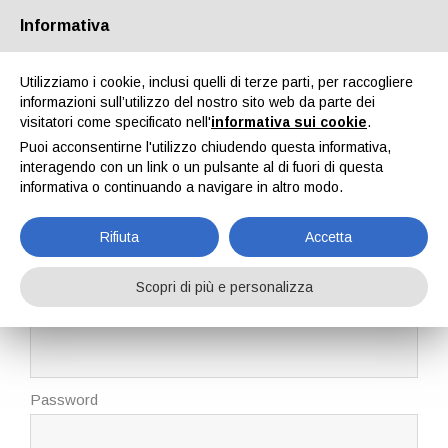
Passa alla versione Desktop
Informativa
Utilizziamo i cookie, inclusi quelli di terze parti, per raccogliere
informazioni sull’utilizzo del nostro sito web da parte dei
visitatori come specificato nell'
informativa sui cookie
.
Puoi acconsentirne l'utilizzo chiudendo questa informativa,
interagendo con un link o un pulsante al di fuori di questa
CERCA TRA I
CERCA
TUTTI GLI ANNUNCI
PROPOSTE VIAGGI
informativa o continuando a navigare in altro modo.
VIAGGIATORI
PROFESSIONISTI
Rifiuta
Accetta
ACCEDI CON LA MAIL
Scopri di più e personalizza
Email
Password