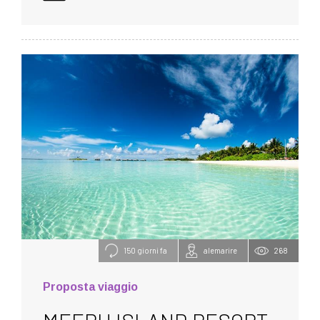
150 giorni fa
alemarire
268
Proposta viaggio