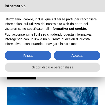
Passa alla versione Desktop
Informativa
Utilizziamo i cookie, inclusi quelli di terze parti, per raccogliere
informazioni sull’utilizzo del nostro sito web da parte dei
visitatori come specificato nell'
informativa sui cookie
.
Puoi acconsentirne l'utilizzo chiudendo questa informativa,
interagendo con un link o un pulsante al di fuori di questa
CERCA TRA I
CERCA
TUTTI GLI ANNUNCI
PROPOSTE VIAGGI
informativa o continuando a navigare in altro modo.
VIAGGIATORI
PROFESSIONISTI
Rifiuta
Accetta
Ultimi Annunci
Partenza da 1 a 10 giorni
Scopri di più e personalizza
Partenza da 10 a 30 giorni
Partenza da 1 a 3 mesi
Partenza oltre 3 mesi