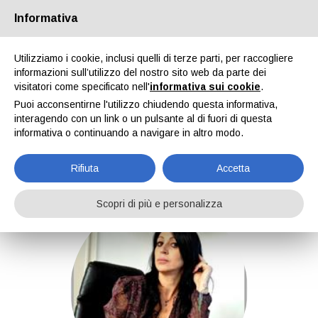
Passa alla versione Desktop
Informativa
Utilizziamo i cookie, inclusi quelli di terze parti, per raccogliere
informazioni sull’utilizzo del nostro sito web da parte dei
visitatori come specificato nell'
informativa sui cookie
.
Puoi acconsentirne l'utilizzo chiudendo questa informativa,
interagendo con un link o un pulsante al di fuori di questa
CERCA TRA I
CERCA
TUTTI GLI ANNUNCI
PROPOSTE VIAGGI
informativa o continuando a navigare in altro modo.
VIAGGIATORI
PROFESSIONISTI
LUPOTTA
Rifiuta
Accetta
Scopri di più e personalizza