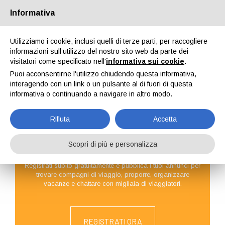
Passa alla versione Desktop
Informativa
Utilizziamo i cookie, inclusi quelli di terze parti, per raccogliere
informazioni sull’utilizzo del nostro sito web da parte dei
visitatori come specificato nell'
informativa sui cookie
.
Puoi acconsentirne l'utilizzo chiudendo questa informativa,
interagendo con un link o un pulsante al di fuori di questa
CERCA TRA I
CERCA
TUTTI GLI ANNUNCI
PROPOSTE VIAGGI
informativa o continuando a navigare in altro modo.
VIAGGIATORI
PROFESSIONISTI
Rifiuta
Accetta
REGISTRATI COME
Scopri di più e personalizza
VIAGGIATORE
Registrati subito gratuitamente e pubblica i tuoi annunci per
trovare compagni di viaggio, proporre, organizzare
vacanze e chattare con migliaia di viaggiatori.
REGISTRATI ORA